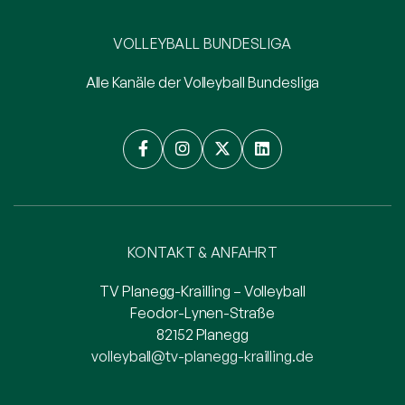
VOLLEYBALL BUNDESLIGA
Alle Kanäle der Volleyball Bundesliga




KONTAKT & ANFAHRT
TV Planegg-Krailling – Volleyball
Feodor-Lynen-Straße
82152 Planegg
volleyball@tv-planegg-krailling.de