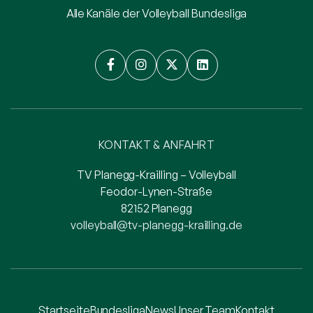
Alle Kanäle der Volleyball Bundesliga




KONTAKT & ANFAHRT
TV Planegg-Krailling – Volleyball
Feodor-Lynen-Straße
82152 Planegg
volleyball@tv-planegg-krailling.de
Startseite
Bundesliga
News
Unser Team
Kontakt